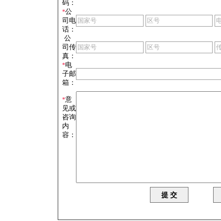
码：
公
*
司电
话：
公
司传
真：
电
*
子邮
箱：
意
*
见或
咨询
内
容：