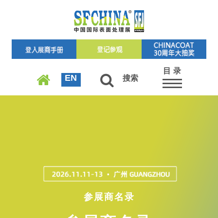
目 录
EN
搜索
参展商名录