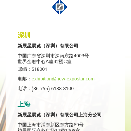
深圳
新展星展览（深圳）有限公司
中国广东省深圳市深南东路4003号
世界金融中心A座42楼C室
邮编：518001
电邮：
exhibition@new-expostar.com
电话：(86 755) 6138 8100
上海
新展星展览（深圳）有限公司上海分公司
中国上海市浦东新区东方路69号