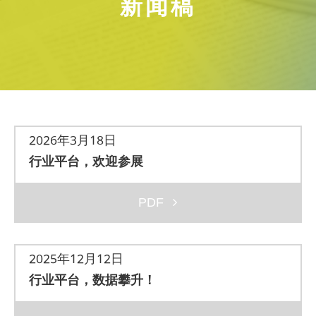
新闻稿
2026年3月18日
行业平台，欢迎参展
PDF
2025年12月12日
行业平台，数据攀升！